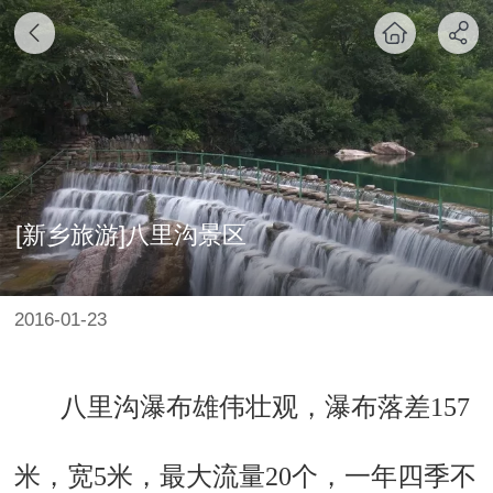
[新乡旅游]八里沟景区
2016-01-23
八里沟瀑布雄伟壮观，瀑布落差157
米，宽5米，最大流量20个，一年四季不